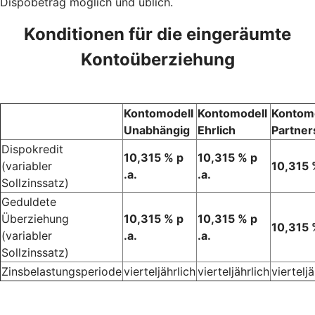
Dispobetrag möglich und üblich.
Konditionen für die eingeräumte
Kontoüberziehung
Kontomodell
Kontomodell
Kontom
Unabhängig
Ehrlich
Partner
Dispokredit
10,315 % p
10,315 % p
(variabler
10,315 %
.a.
.a.
Sollzinssatz)
Geduldete
Überziehung
10,315 % p
10,315 % p
10,315 %
(variabler
.a.
.a.
Sollzinssatz)
Zinsbelastungsperiode
vierteljährlich
vierteljährlich
vierteljä