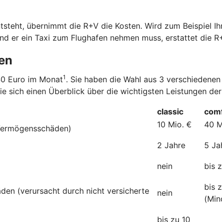
steht, übernimmt die R+V die Kosten. Wird zum Beispiel Ihr
nd er ein Taxi zum Flughafen nehmen muss, erstattet die R
den
1
,40 Euro im Monat
. Sie haben die Wahl aus 3 verschiedenen
ie sich einen Überblick über die wichtigsten Leistungen der
classic
comf
10 Mio. €
40 M
 Vermögensschäden)
2 Jahre
5 Ja
nein
bis 
bis 
den (verursacht durch nicht versicherte
nein
(Min
bis zu 10