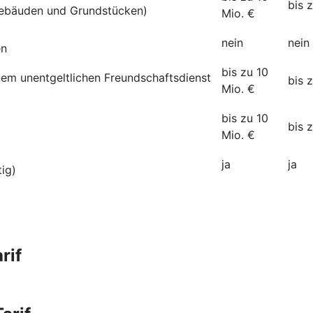
bis 
ebäuden und Grundstücken)
Mio. €
nein
nein
en
bis zu 10
inem unentgeltlichen Freundschaftsdienst
bis 
Mio. €
bis zu 10
bis 
Mio. €
ja
ja
tig)
rif