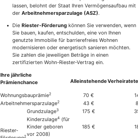
lassen, belohnt der Staat Ihren Vermögensaufbau mit
der
Arbeitnehmersparzulage (ASZ)
.
Die
Riester-Förderung
können Sie verwenden, wenn
Sie bauen, kaufen, entschulden, eine von Ihnen
genutzte Immobilie für barrierefreies Wohnen
modernisieren oder energetisch sanieren möchten.
Sie zahlen die jeweiligen Beträge in einen
zertifizierten Wohn-Riester-Vertrag ein.
Ihre jährliche
Alleinstehende
Verheiratet
Prämienchance
2
Wohnungsbauprämie
70 €
1
2
Arbeitnehmersparzulage
43 €
3
Grundzulage
175 €
3
4
Kinderzulage
(für
Kinder geboren
185 €
1
Riester-
vor 2008)
2
Förderung