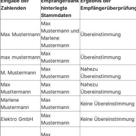
Eingabe der
Empfängerbank
Ergebnis der
Zahlenden
hinterlegte
Empfängerüberprüfun
Stammdaten
Max
Mustermann und
Max Mustermann
Übereinstimmung
Marlene
Mustermann
Max
max mustermann
Übereinstimmung
Mustermann
Max
Nahezu
M. Mustermann
Mustermann
Übereinstimmung
Max
Max
Nahezu
Musttermann
Mustermann
Übereinstimmung
Marlene
Max
Keine Übereinstimmung
Mustermann
Mustermann
Max
Elektro GmbH
Keine Übereinstimmung
Mustermann
Max