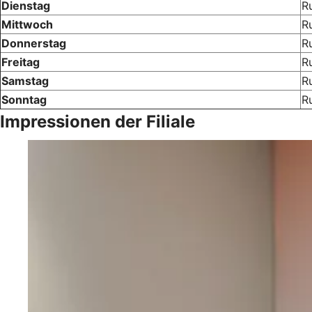
Dienstag
R
Mittwoch
R
Donnerstag
R
Freitag
R
Samstag
R
Sonntag
R
Impressionen der Filiale