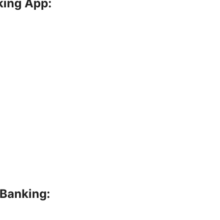
king App:
eBanking: