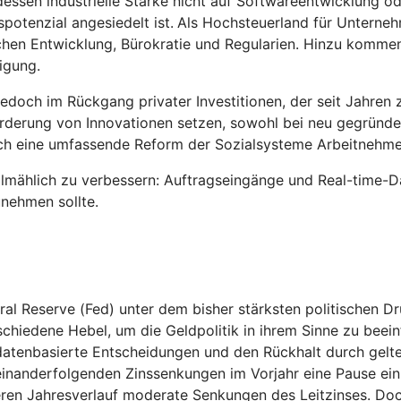
dessen industrielle Stärke nicht auf Softwareentwicklung od
otenzial angesiedelt ist.
Als Hochsteuerland für Unterne
hen Entwicklung, Bürokratie und Regularien. Hinzu kommen
igung.
edoch im Rückgang privater Investitionen, der seit Jahren 
örderung von Innovationen setzen, sowohl bei neu gegründ
rch eine umfassende Reform der Sozialsysteme Arbeitnehmer
llmählich zu verbessern: Auftragseingänge und Real-time-Da
unehmen sollte.
l Reserve (Fed) unter dem bisher stärksten politischen Dru
schiedene Hebel, um die Geldpolitik in ihrem Sinne zu beein
h datenbasierte Entscheidungen und den Rückhalt durch gelt
ufeinanderfolgenden Zinssenkungen im Vorjahr eine Pause ei
teren Jahresverlauf moderate Senkungen des Leitzinses. Do