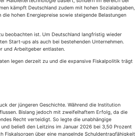
er Halbleitertechnologie basiert, sondern im Bereich der
hmen kämpft Deutschland zudem mit hohen Sozialabgaben,
 die hohen Energiepreise sowie steigende Belastungen
zu beobachten ist. Um Deutschland langfristig wieder
eten Start-ups als auch bei bestehenden Unternehmen.
 und Arbeitgeber entlasten.
ten legen derzeit zu und die expansive Fiskalpolitik trägt
ck der jüngeren Geschichte. Während die Institution
flussen. Bislang jedoch mit zweifelhaftem Erfolg, da die
endes Recht verteidigt. So legte die unabhängige
n und beließ den Leitzins im Januar 2026 bei 3,50 Prozent
ch Fiskalsorgen über eine mangelnde Schuldentragfähigkeit