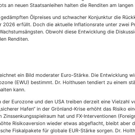
ots an neuen Staatsanleihen halten die Renditen am langen
dämpften Ölpreises und schwacher Konjunktur die Rückkehr
 2026 erfüllt. Doch die aktuelle Inflationsrate unter zwei P
u Wachstumsängsten. Obwohl diese Entwicklung die Diskussi
den Renditen.
ichnet ein Bild moderater Euro-Stärke. Die Entwicklung w
ozone (EWU) bestimmt. Dr. Holthusen tendiert zu einem stä
alten kann.
n der Eurozone und den USA treiben derzeit eine Vielzahl 
icherer Hafen“ in der Grönland-Krise erhöht das Risiko einer
m Zinssenkungsspielraum hat und FX-Interventionen (Forei
höhte Risikoaversion wieder etwas abgeflacht, bleibt aber 
he Fiskalpakete für globale EUR-Stärke sorgen. Dr. Holthu