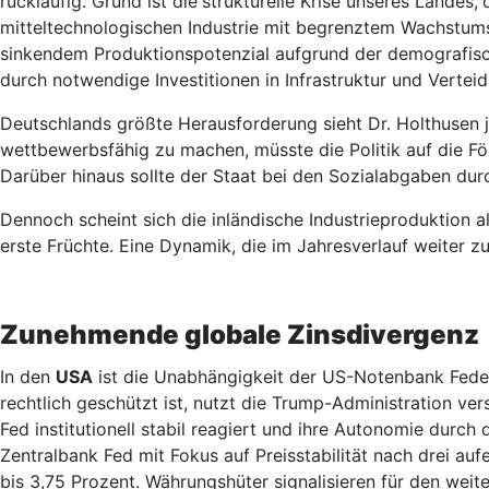
rückläufig. Grund ist die
strukturelle Krise unseres Landes,
mitteltechnologischen Industrie mit begrenztem Wachstumsp
sinkendem Produktionspotenzial aufgrund der demografisc
durch notwendige Investitionen in Infrastruktur und Verteid
Deutschlands größte Herausforderung sieht Dr. Holthusen j
wettbewerbsfähig zu machen, müsste die Politik auf die F
Darüber hinaus sollte der Staat bei den Sozialabgaben du
Dennoch scheint sich die inländische Industrieproduktion a
erste Früchte. Eine Dynamik, die im Jahresverlauf weiter z
Zunehmende globale Zinsdivergenz
In den
USA
ist die Unabhängigkeit der US-Notenbank Federa
rechtlich geschützt ist, nutzt die Trump-Administration ver
Fed institutionell stabil reagiert und ihre Autonomie durc
Zentralbank Fed mit Fokus auf Preisstabilität nach drei a
bis 3,75 Prozent. Währungshüter signalisieren für den wei