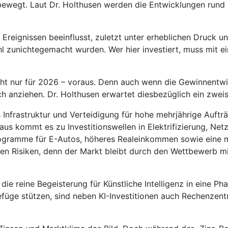
ewegt. Laut Dr. Holthusen werden die Entwicklungen rund
reignissen beeinflusst, zuletzt unter erheblichen Druck und
zunichtegemacht wurden. Wer hier investiert, muss mit ei
cht nur für 2026 – voraus. Denn auch wenn die Gewinnentwic
ich anziehen. Dr. Holthusen erwartet diesbezüglich ein zwe
 aus Infrastruktur und Verteidigung für hohe mehrjährige Au
s kommt es zu Investitionswellen in Elektrifizierung, Net
programme für E-Autos, höheres Realeinkommen sowie eine
ren Risiken, denn der Markt bleibt durch den Wettbewerb mi
 reine Begeisterung für Künstliche Intelligenz in eine Ph
efüge stützen, sind neben KI-Investitionen auch Rechenzen