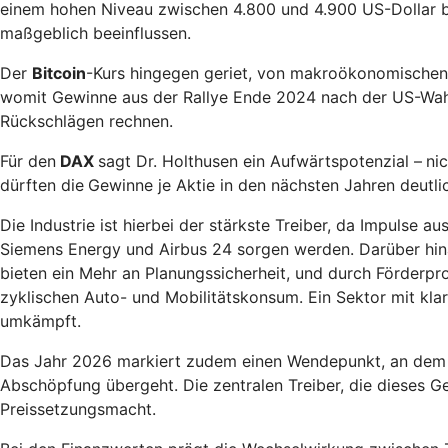
einem hohen Niveau zwischen 4.800 und 4.900 US-Dollar b
maßgeblich beeinflussen.
Der
Bitcoin
-Kurs hingegen geriet, von makroökonomischen E
womit Gewinne aus der Rallye Ende 2024 nach der US-Wahl 
Rückschlägen rechnen.
Für den
DAX
sagt Dr. Holthusen ein Aufwärtspotenzial –
ni
dürften die
Gewinne je Aktie in den nächsten Jahren deutl
Die Industrie ist hierbei der stärkste Treiber, da Impulse
Siemens Energy und Airbus 24 sorgen werden. Darüber hinau
bieten ein Mehr an Planungssicherheit, und durch Förder
zyklischen Auto- und Mobilitätskonsum. Ein Sektor mit kla
umkämpft.
Das Jahr 2026 markiert zudem einen Wendepunkt, an dem die
Abschöpfung übergeht. Die zentralen Treiber, die dieses G
Preissetzungsmacht.