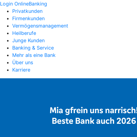
Login OnlineBanking
Privatkunden
Firmenkunden
Vermögensmanagement
Heilberufe
Junge Kunden
Banking & Service
Mehr als eine Bank
Über uns
Karriere